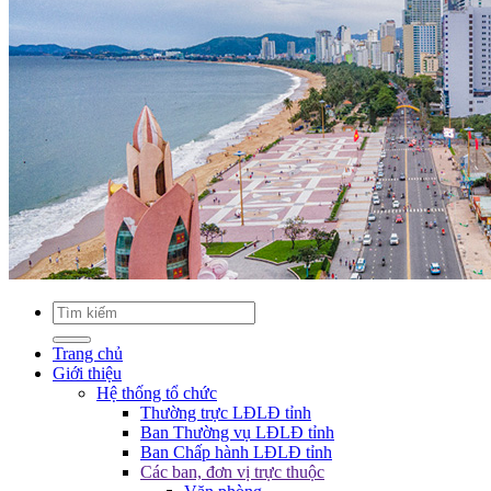
Trang chủ
Giới thiệu
Hệ thống tổ chức
Thường trực LĐLĐ tỉnh
Ban Thường vụ LĐLĐ tỉnh
Ban Chấp hành LĐLĐ tỉnh
Các ban, đơn vị trực thuộc