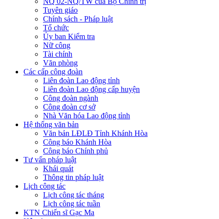
NQ 02-NQ/TW của Bộ Chính trị
Tuyên giáo
Chính sách - Pháp luật
Tổ chức
Ủy ban Kiểm tra
Nữ công
Tài chính
Văn phòng
Các cấp công đoàn
Liên đoàn Lao động tỉnh
Liên đoàn Lao động cấp huyện
Công đoàn ngành
Công đoàn cơ sở
Nhà Văn hóa Lao động tỉnh
Hệ thống văn bản
Văn bản LĐLĐ Tỉnh Khánh Hòa
Công báo Khánh Hòa
Công báo Chính phủ
Tư vấn pháp luật
Khái quát
Thông tin pháp luật
Lịch công tác
Lịch công tác tháng
Lịch công tác tuần
KTN Chiến sĩ Gạc Ma