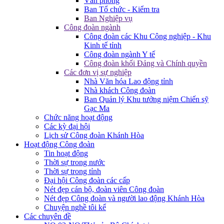
Văn phòng
Ban Tổ chức - Kiểm tra
Ban Nghiệp vụ
Công đoàn ngành
Công đoàn các Khu Công nghiệp - Khu
Kinh tế tỉnh
Công đoàn ngành Y tế
Công đoàn khối Đảng và Chính quyền
Các đơn vị sự nghiệp
Nhà Văn hóa Lao động tỉnh
Nhà khách Công đoàn
Ban Quản lý Khu tưởng niệm Chiến sỹ
Gạc Ma
Chức năng hoạt động
Các kỳ đại hội
Lịch sử Công đoàn Khánh Hòa
Hoạt động Công đoàn
Tin hoạt động
Thời sự trong nước
Thời sự trong tỉnh
Đại hội Công đoàn các cấp
Nét đẹp cán bộ, đoàn viên Công đoàn
Nét đẹp Công đoàn và người lao động Khánh Hòa
Chuyện nghề tôi kể
Các chuyên đề