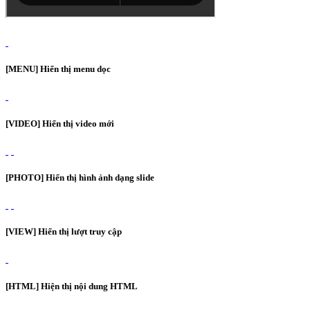
[MENU] Hiển thị menu dọc
[VIDEO] Hiển thị video mới
[PHOTO] Hiển thị hình ảnh dạng slide
[VIEW] Hiển thị lượt truy cập
[HTML] Hiện thị nội dung HTML