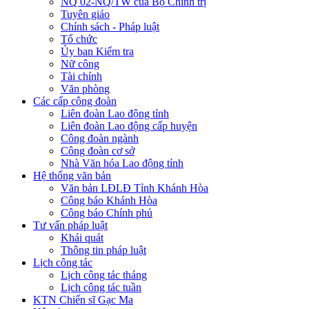
NQ 02-NQ/TW của Bộ Chính trị
Tuyên giáo
Chính sách - Pháp luật
Tổ chức
Ủy ban Kiểm tra
Nữ công
Tài chính
Văn phòng
Các cấp công đoàn
Liên đoàn Lao động tỉnh
Liên đoàn Lao động cấp huyện
Công đoàn ngành
Công đoàn cơ sở
Nhà Văn hóa Lao động tỉnh
Hệ thống văn bản
Văn bản LĐLĐ Tỉnh Khánh Hòa
Công báo Khánh Hòa
Công báo Chính phủ
Tư vấn pháp luật
Khái quát
Thông tin pháp luật
Lịch công tác
Lịch công tác tháng
Lịch công tác tuần
KTN Chiến sĩ Gạc Ma