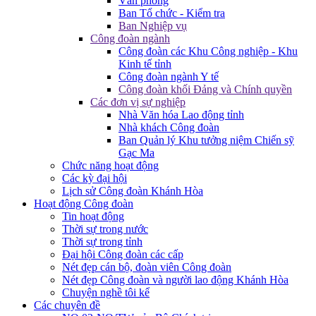
Văn phòng
Ban Tổ chức - Kiểm tra
Ban Nghiệp vụ
Công đoàn ngành
Công đoàn các Khu Công nghiệp - Khu
Kinh tế tỉnh
Công đoàn ngành Y tế
Công đoàn khối Đảng và Chính quyền
Các đơn vị sự nghiệp
Nhà Văn hóa Lao động tỉnh
Nhà khách Công đoàn
Ban Quản lý Khu tưởng niệm Chiến sỹ
Gạc Ma
Chức năng hoạt động
Các kỳ đại hội
Lịch sử Công đoàn Khánh Hòa
Hoạt động Công đoàn
Tin hoạt động
Thời sự trong nước
Thời sự trong tỉnh
Đại hội Công đoàn các cấp
Nét đẹp cán bộ, đoàn viên Công đoàn
Nét đẹp Công đoàn và người lao động Khánh Hòa
Chuyện nghề tôi kể
Các chuyên đề