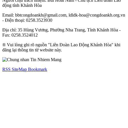
Người chịu trách nhiệm: Bùi Hoài Nam - Chủ tịch Liên đoàn Lao
động tỉnh Khánh Hòa
Email: bbtcongdoankh@gmail.com, ldldk-hoa@congdoankh.org.vn
- Điện thoại: 0258.3523930
Địa chỉ: 35 Hùng Vương, Phường Nha Trang, Tỉnh Khánh Hòa -
Fax: 0258.3524012
® Vui lòng ghi rõ nguồn "Liên Đoàn Lao Động Khánh Hòa" khi
đăng lại thông tin từ website này.
RSS
SiteMap
Bookmark