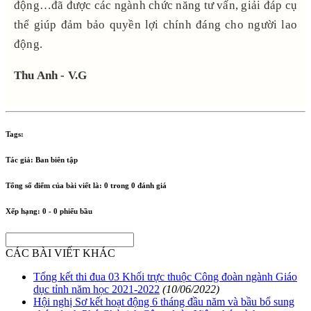
động…đã được các ngành chức năng tư vấn, giải đáp cụ
thể giúp đảm bảo quyền lợi chính đáng cho người lao
động.
Thu Anh - V.G
Tags:
Tác giả:
Ban biên tập
Tổng số điểm của bài viết là:
0
trong
0
đánh giá
Xếp hạng:
0
-
0
phiếu bầu
CÁC BÀI VIẾT KHÁC
Tổng kết thi đua 03 Khối trực thuộc Công đoàn ngành Giáo
dục tỉnh năm học 2021-2022
(10/06/2022)
Hội nghị Sơ kết hoạt động 6 tháng đầu năm và bầu bổ sung