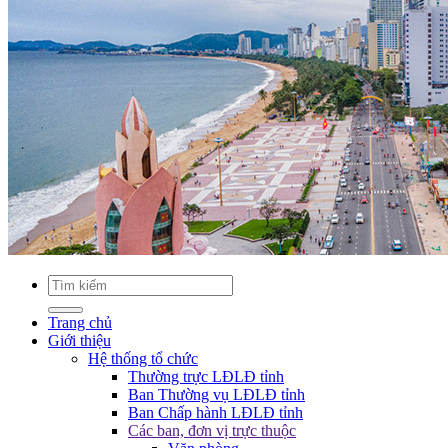
Trang chủ
Giới thiệu
Hệ thống tổ chức
Thường trực LĐLĐ tỉnh
Ban Thường vụ LĐLĐ tỉnh
Ban Chấp hành LĐLĐ tỉnh
Các ban, đơn vị trực thuộc