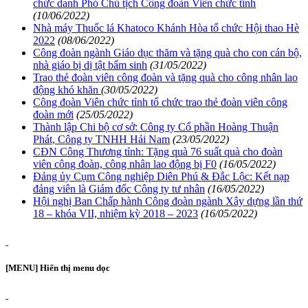
chức danh Phó Chủ tịch Công đoàn Viên chức tỉnh
(10/06/2022)
Nhà máy Thuốc lá Khatoco Khánh Hòa tổ chức Hội thao Hè
2022
(08/06/2022)
Công đoàn ngành Giáo dục thăm và tặng quà cho con cán bộ,
nhà giáo bị dị tật bẩm sinh
(31/05/2022)
Trao thẻ đoàn viên công đoàn và tặng quà cho công nhân lao
động khó khăn
(30/05/2022)
Công đoàn Viên chức tỉnh tổ chức trao thẻ đoàn viên công
đoàn mới
(25/05/2022)
Thành lập Chi bộ cơ sở: Công ty Cổ phần Hoàng Thuận
Phát, Công ty TNHH Hải Nam
(23/05/2022)
CĐN Công Thương tỉnh: Tặng quà 76 suất quà cho đoàn
viên công đoàn, công nhân lao động bị F0
(16/05/2022)
Đảng ủy Cụm Công nghiệp Diên Phú & Đắc Lộc: Kết nạp
đảng viên là Giám đốc Công ty tư nhân
(16/05/2022)
Hội nghị Ban Chấp hành Công đoàn ngành Xây dựng lần thứ
18 – khóa VII, nhiệm kỳ 2018 – 2023
(16/05/2022)
[MENU] Hiển thị menu dọc