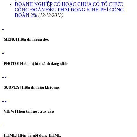
DOANH NGHIỆP CÓ HOẶC CHƯA CÓ TỔ CHỨC
CÔNG ĐOÀN ĐỀU PHẢI ĐÓNG KINH PHÍ CÔNG
ĐOÀN 2%
(12/12/2013)
[MENU] Hiển thị menu dọc
[PHOTO] Hiển thị hình ảnh dạng slide
[SURVEY] Hiển thị mẫu khảo sát
[VIEW] Hiển thị lượt truy cập
[HTML] Hiện thị nội dung HTML