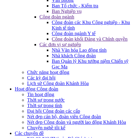
Văn phòng
Ban Tổ chức - Kiểm tra
Ban Nghiệp vụ
Công đoàn ngành
Công đoàn các Khu Công nghiệp - Khu
Kinh tế tỉnh
Công đoàn ngành Y tế
Công đoàn khối Đảng và Chính quyền
Các đơn vị sự nghiệp
Nhà Văn hóa Lao động tỉnh
Nhà khách Công đoàn
Ban Quản lý Khu tưởng niệm Chiến sỹ
Gạc Ma
Chức năng hoạt động
Các kỳ đại hội
Lịch sử Công đoàn Khánh Hòa
Hoạt động Công đoàn
Tin hoạt động
Thời sự trong nước
Thời sự trong tỉnh
Đại hội Công đoàn các cấp
Nét đẹp cán bộ, đoàn viên Công đoàn
Nét đẹp Công đoàn và người lao động Khánh Hòa
Chuyện nghề tôi kể
Các chuyên đề