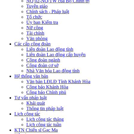
NQ 02-NQ/TW của Bộ Chính trị
Tuyên giáo
Chính sách - Pháp luật
Tổ chức
Ủy ban Kiểm tra
Nữ công
Tài chính
Văn phòng
Các cấp công đoàn
Liên đoàn Lao động tỉnh
Liên đoàn Lao động cấp huyện
Công đoàn ngành
Công đoàn cơ sở
Nhà Văn hóa Lao động tỉnh
Hệ thống văn bản
Văn bản LĐLĐ Tỉnh Khánh Hòa
Công báo Khánh Hòa
Công báo Chính phủ
Tư vấn pháp luật
Khái quát
Thông tin pháp luật
Lịch công tác
Lịch công tác tháng
Lịch công tác tuần
KTN Chiến sĩ Gạc Ma