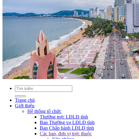
Trang chủ
Giới thiệu
Hệ thống tổ chức
Thường trực LĐLĐ tỉnh
Ban Thường vụ LĐLĐ tỉnh
Ban Chấp hành LĐLĐ tỉnh
Các ban, đơn vị trực thuộc