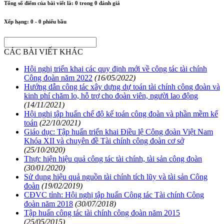
Tổng số điểm của bài viết là:
0
trong
0
đánh giá
Xếp hạng:
0
-
0
phiếu bầu
CÁC BÀI VIẾT KHÁC
Hội nghị triển khai các quy định mới về công tác tài chính
Công đoàn năm 2022
(16/05/2022)
Hướng dẫn công tác xây dựng dự toán tài chính công đoàn và
kinh phí chăm lo, hỗ trợ cho đoàn viên, người lao động
(14/11/2021)
Hội nghị tập huấn chế độ kế toán công đoàn và phần mềm kế
toán
(22/10/2021)
Giáo dục: Tập huấn triển khai Điều lệ Công đoàn Việt Nam
Khóa XII và chuyên đề Tài chính công đoàn cơ sở
(25/10/2020)
Thực hiện hiệu quả công tác tài chính, tài sản công đoàn
(30/01/2020)
Sử dụng hiệu quả nguồn tài chính tích lũy và tài sản Công
đoàn
(19/02/2019)
CĐVC tỉnh: Hội nghị tập huấn Công tác Tài chính Công
đoàn năm 2018
(30/07/2018)
Tập huấn công tác tài chính công đoàn năm 2015
(25/05/2015)