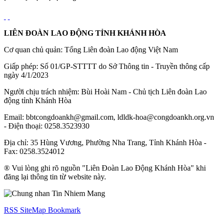
LIÊN ĐOÀN LAO ĐỘNG TỈNH KHÁNH HÒA
Cơ quan chủ quản: Tổng Liên đoàn Lao động Việt Nam
Giấp phép: Số 01/GP-STTTT do Sở Thông tin - Truyền thông cấp
ngày 4/1/2023
Người chịu trách nhiệm: Bùi Hoài Nam - Chủ tịch Liên đoàn Lao
động tỉnh Khánh Hòa
Email: bbtcongdoankh@gmail.com, ldldk-hoa@congdoankh.org.vn
- Điện thoại: 0258.3523930
Địa chỉ: 35 Hùng Vương, Phường Nha Trang, Tỉnh Khánh Hòa -
Fax: 0258.3524012
® Vui lòng ghi rõ nguồn "Liên Đoàn Lao Động Khánh Hòa" khi
đăng lại thông tin từ website này.
RSS
SiteMap
Bookmark