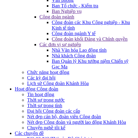
Văn phòng
Ban Tổ chức - Kiểm tra
Ban Nghiệp vụ
Công đoàn ngành
Công đoàn các Khu Công nghiệp - Khu
Kinh tế tỉnh
Công đoàn ngành Y tế
Công đoàn khối Đảng và Chính quyền
Các đơn vị sự nghiệp
Nhà Văn hóa Lao động tỉnh
Nhà khách Công đoàn
Ban Quản lý Khu tưởng niệm Chiến sỹ
Gạc Ma
Chức năng hoạt động
Các kỳ đại hội
Lịch sử Công đoàn Khánh Hòa
Hoạt động Công đoàn
Tin hoạt động
Thời sự trong nước
Thời sự trong tỉnh
Đại hội Công đoàn các cấp
Nét đẹp cán bộ, đoàn viên Công đoàn
Nét đẹp Công đoàn và người lao động Khánh Hòa
Chuyện nghề tôi kể
Các chuyên đề