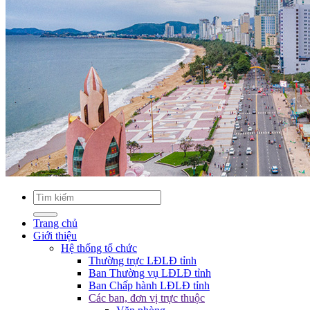
Trang chủ
Giới thiệu
Hệ thống tổ chức
Thường trực LĐLĐ tỉnh
Ban Thường vụ LĐLĐ tỉnh
Ban Chấp hành LĐLĐ tỉnh
Các ban, đơn vị trực thuộc