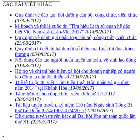
CÁC BÀI VIẾT KHÁC
Quy định về đào tạo, bồi dưỡng cán bộ, công chức, viên chức
(07/09/2017)
kế hoạch và thể lệ cuộc thi "Tìm hiểu Lịch sử quan hệ đặc
biệt Việt Nam-Lào,Lào-Việt 2017"
(01/09/2017)
Quy định về đánh giá phân loại cán bộ, công chức, viên chức
(23/08/2017)
Quy định chi tiết thi hành một số điều của Luật thi đua, khen
thưởng
(05/08/2017)
Nội dung đào tạo người huấn luyện an toàn, vệ sinh lao động
(01/08/2017)
Hỗ trợ về chi trả bảo hiểm xã hội cho doanh nghiệp có người
lao động là dân tộc thiểu số
(19/07/2017)
Thể lệ Cuộc thi viết "Tìm hiểu Luật Hôn nhân và gia đình
năm 2014" tại Khánh Hòa
(19/06/2017)
Tăng lương cho công chức, viên chức từ 1-7-2017
(28/04/2017)
Tài liệu tuyên truyền, kỷ niệm 110 năm Ngày sinh Tổng Bí
thư Lê Duẩn (07/4/1907-07/4/2017)
(29/03/2017)
Đề cương tuyên truyền kết quả Đại hội Phụ nữ toàn quốc lần
thứ XII
(22/03/2017)