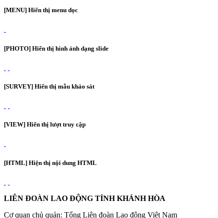
[MENU] Hiển thị menu dọc
[PHOTO] Hiển thị hình ảnh dạng slide
[SURVEY] Hiển thị mẫu khảo sát
[VIEW] Hiển thị lượt truy cập
[HTML] Hiện thị nội dung HTML
LIÊN ĐOÀN LAO ĐỘNG TỈNH KHÁNH HÒA
Cơ quan chủ quản: Tổng Liên đoàn Lao động Việt Nam