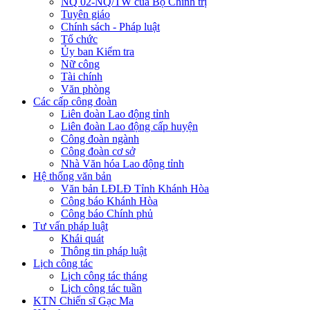
NQ 02-NQ/TW của Bộ Chính trị
Tuyên giáo
Chính sách - Pháp luật
Tổ chức
Ủy ban Kiểm tra
Nữ công
Tài chính
Văn phòng
Các cấp công đoàn
Liên đoàn Lao động tỉnh
Liên đoàn Lao động cấp huyện
Công đoàn ngành
Công đoàn cơ sở
Nhà Văn hóa Lao động tỉnh
Hệ thống văn bản
Văn bản LĐLĐ Tỉnh Khánh Hòa
Công báo Khánh Hòa
Công báo Chính phủ
Tư vấn pháp luật
Khái quát
Thông tin pháp luật
Lịch công tác
Lịch công tác tháng
Lịch công tác tuần
KTN Chiến sĩ Gạc Ma