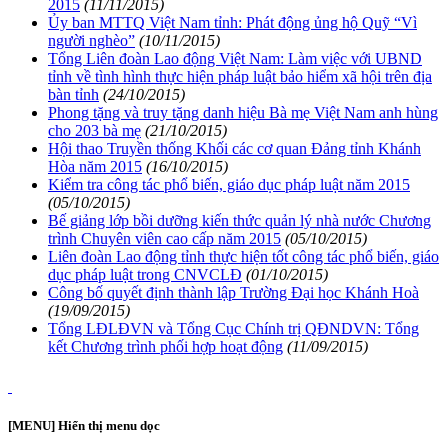
2015
(11/11/2015)
Ủy ban MTTQ Việt Nam tỉnh: Phát động ủng hộ Quỹ “Vì
người nghèo”
(10/11/2015)
Tổng Liên đoàn Lao động Việt Nam: Làm việc với UBND
tỉnh về tình hình thực hiện pháp luật bảo hiểm xã hội trên địa
bàn tỉnh
(24/10/2015)
Phong tặng và truy tặng danh hiệu Bà mẹ Việt Nam anh hùng
cho 203 bà mẹ
(21/10/2015)
Hội thao Truyền thống Khối các cơ quan Đảng tỉnh Khánh
Hòa năm 2015
(16/10/2015)
Kiểm tra công tác phổ biến, giáo dục pháp luật năm 2015
(05/10/2015)
Bế giảng lớp bồi dưỡng kiến thức quản lý nhà nước Chương
trình Chuyên viên cao cấp năm 2015
(05/10/2015)
Liên đoàn Lao động tỉnh thực hiện tốt công tác phổ biến, giáo
dục pháp luật trong CNVCLĐ
(01/10/2015)
Công bố quyết định thành lập Trường Đại học Khánh Hoà
(19/09/2015)
Tổng LĐLĐVN và Tổng Cục Chính trị QĐNDVN: Tổng
kết Chương trình phối hợp hoạt động
(11/09/2015)
[MENU] Hiển thị menu dọc