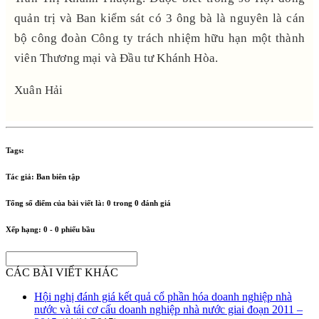
quản trị và Ban kiểm sát có 3 ông bà là nguyên là cán
bộ công đoàn Công ty trách nhiệm hữu hạn một thành
viên Thương mại và Đầu tư Khánh Hòa.
Xuân Hải
Tags:
Tác giả:
Ban biên tập
Tổng số điểm của bài viết là:
0
trong
0
đánh giá
Xếp hạng:
0
-
0
phiếu bầu
CÁC BÀI VIẾT KHÁC
Hội nghị đánh giá kết quả cổ phần hóa doanh nghiệp nhà
nước và tái cơ cấu doanh nghiệp nhà nước giai đoạn 2011 –