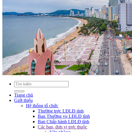
Trang chủ
Giới thiệu
Hệ thống tổ chức
Thường trực LĐLĐ tỉnh
Ban Thường vụ LĐLĐ tỉnh
Ban Chấp hành LĐLĐ tỉnh
Các ban, đơn vị trực thuộc