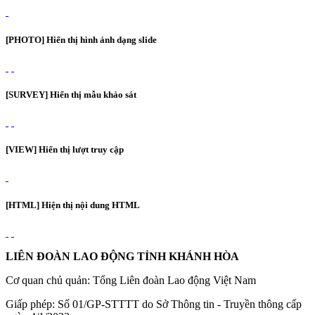
[PHOTO] Hiển thị hình ảnh dạng slide
[SURVEY] Hiển thị mẫu khảo sát
[VIEW] Hiển thị lượt truy cập
[HTML] Hiện thị nội dung HTML
LIÊN ĐOÀN LAO ĐỘNG TỈNH KHÁNH HÒA
Cơ quan chủ quản: Tổng Liên đoàn Lao động Việt Nam
Giấp phép: Số 01/GP-STTTT do Sở Thông tin - Truyền thông cấp