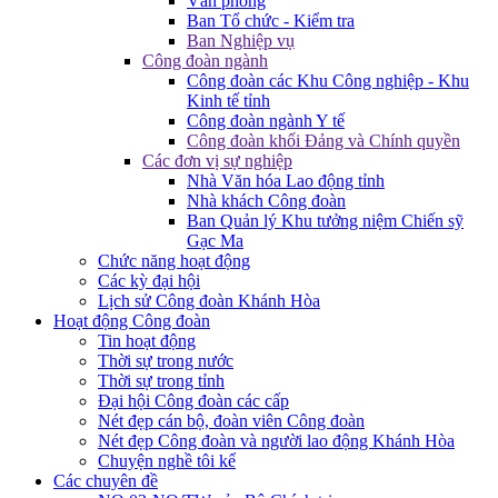
Văn phòng
Ban Tổ chức - Kiểm tra
Ban Nghiệp vụ
Công đoàn ngành
Công đoàn các Khu Công nghiệp - Khu
Kinh tế tỉnh
Công đoàn ngành Y tế
Công đoàn khối Đảng và Chính quyền
Các đơn vị sự nghiệp
Nhà Văn hóa Lao động tỉnh
Nhà khách Công đoàn
Ban Quản lý Khu tưởng niệm Chiến sỹ
Gạc Ma
Chức năng hoạt động
Các kỳ đại hội
Lịch sử Công đoàn Khánh Hòa
Hoạt động Công đoàn
Tin hoạt động
Thời sự trong nước
Thời sự trong tỉnh
Đại hội Công đoàn các cấp
Nét đẹp cán bộ, đoàn viên Công đoàn
Nét đẹp Công đoàn và người lao động Khánh Hòa
Chuyện nghề tôi kể
Các chuyên đề