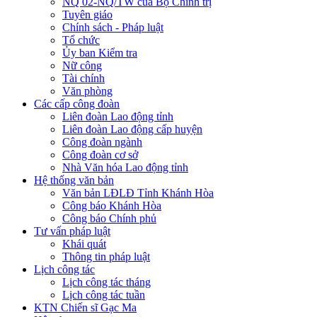
NQ 02-NQ/TW của Bộ Chính trị
Tuyên giáo
Chính sách - Pháp luật
Tổ chức
Ủy ban Kiểm tra
Nữ công
Tài chính
Văn phòng
Các cấp công đoàn
Liên đoàn Lao động tỉnh
Liên đoàn Lao động cấp huyện
Công đoàn ngành
Công đoàn cơ sở
Nhà Văn hóa Lao động tỉnh
Hệ thống văn bản
Văn bản LĐLĐ Tỉnh Khánh Hòa
Công báo Khánh Hòa
Công báo Chính phủ
Tư vấn pháp luật
Khái quát
Thông tin pháp luật
Lịch công tác
Lịch công tác tháng
Lịch công tác tuần
KTN Chiến sĩ Gạc Ma