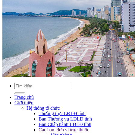
Trang chủ
Giới thiệu
Hệ thống tổ chức
Thường trực LĐLĐ tỉnh
Ban Thường vụ LĐLĐ tỉnh
Ban Chấp hành LĐLĐ tỉnh
Các ban, đơn vị trực thuộc