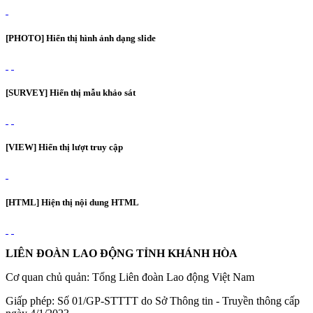
[PHOTO] Hiển thị hình ảnh dạng slide
[SURVEY] Hiển thị mẫu khảo sát
[VIEW] Hiển thị lượt truy cập
[HTML] Hiện thị nội dung HTML
LIÊN ĐOÀN LAO ĐỘNG TỈNH KHÁNH HÒA
Cơ quan chủ quản: Tổng Liên đoàn Lao động Việt Nam
Giấp phép: Số 01/GP-STTTT do Sở Thông tin - Truyền thông cấp