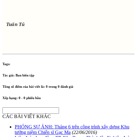
Tuấn Tú
Tags:
Tác giả:
Ban biên tập
Tổng số điểm của bài viết là:
0
trong
0
đánh giá
Xếp hạng:
0
-
0
phiếu bầu
CÁC BÀI VIẾT KHÁC
PHÓNG SỰ ẢNH: Tháng 6 trên công trình xây dựng Khu
tưởng niệm Chiến sĩ Gạc Ma
(22/06/2016)