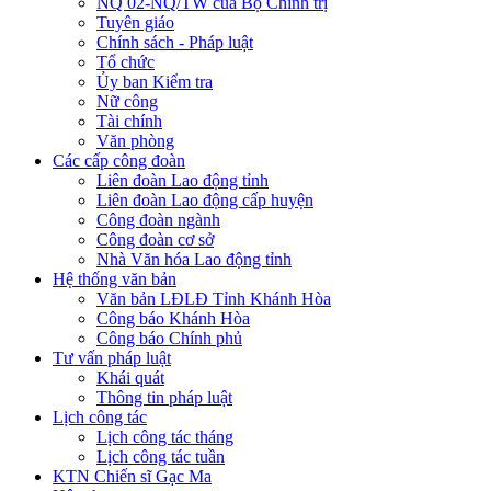
NQ 02-NQ/TW của Bộ Chính trị
Tuyên giáo
Chính sách - Pháp luật
Tổ chức
Ủy ban Kiểm tra
Nữ công
Tài chính
Văn phòng
Các cấp công đoàn
Liên đoàn Lao động tỉnh
Liên đoàn Lao động cấp huyện
Công đoàn ngành
Công đoàn cơ sở
Nhà Văn hóa Lao động tỉnh
Hệ thống văn bản
Văn bản LĐLĐ Tỉnh Khánh Hòa
Công báo Khánh Hòa
Công báo Chính phủ
Tư vấn pháp luật
Khái quát
Thông tin pháp luật
Lịch công tác
Lịch công tác tháng
Lịch công tác tuần
KTN Chiến sĩ Gạc Ma