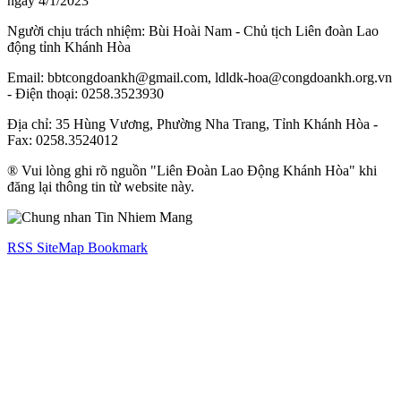
ngày 4/1/2023
Người chịu trách nhiệm: Bùi Hoài Nam - Chủ tịch Liên đoàn Lao
động tỉnh Khánh Hòa
Email: bbtcongdoankh@gmail.com, ldldk-hoa@congdoankh.org.vn
- Điện thoại: 0258.3523930
Địa chỉ: 35 Hùng Vương, Phường Nha Trang, Tỉnh Khánh Hòa -
Fax: 0258.3524012
® Vui lòng ghi rõ nguồn "Liên Đoàn Lao Động Khánh Hòa" khi
đăng lại thông tin từ website này.
RSS
SiteMap
Bookmark