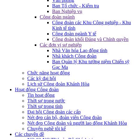
Văn phòng
Ban Tổ chức - Kiểm tra
Ban Nghiệp vụ
Công đoàn ngành
Công đoàn các Khu Công nghiệp - Khu
Kinh tế tỉnh
Công đoàn ngành Y tế
Công đoàn khối Đảng và Chính quyền
Các đơn vị sự nghiệp
Nhà Văn hóa Lao động tỉnh
Nhà khách Công đoàn
Ban Quản lý Khu tưởng niệm Chiến sỹ
Gạc Ma
Chức năng hoạt động
Các kỳ đại hội
Lịch sử Công đoàn Khánh Hòa
Hoạt động Công đoàn
Tin hoạt động
Thời sự trong nước
Thời sự trong tỉnh
Đại hội Công đoàn các cấp
Nét đẹp cán bộ, đoàn viên Công đoàn
Nét đẹp Công đoàn và người lao động Khánh Hòa
Chuyện nghề tôi kể
Các chuyên đề