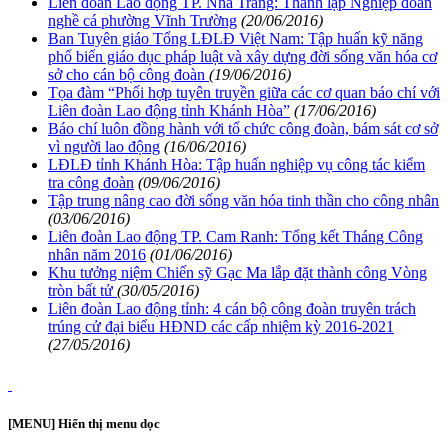
Liên đoàn Lao động TP. Nha Trang: Thành lập Nghiệp đoàn
nghề cá phường Vĩnh Trường
(20/06/2016)
Ban Tuyên giáo Tổng LĐLĐ Việt Nam: Tập huấn kỹ năng
phổ biến giáo dục pháp luật và xây dựng đời sống văn hóa cơ
sở cho cán bộ công đoàn
(19/06/2016)
Tọa đàm “Phối hợp tuyên truyền giữa các cơ quan báo chí với
Liên đoàn Lao động tỉnh Khánh Hòa”
(17/06/2016)
Báo chí luôn đồng hành với tổ chức công đoàn, bám sát cơ sở
vì người lao động
(16/06/2016)
LĐLĐ tỉnh Khánh Hòa: Tập huấn nghiệp vụ công tác kiểm
tra công đoàn
(09/06/2016)
Tập trung nâng cao đời sống văn hóa tinh thần cho công nhân
(03/06/2016)
Liên đoàn Lao động TP. Cam Ranh: Tổng kết Tháng Công
nhân năm 2016
(01/06/2016)
Khu tưởng niệm Chiến sỹ Gạc Ma lắp đặt thành công Vòng
tròn bất tử
(30/05/2016)
Liên đoàn Lao động tỉnh: 4 cán bộ công đoàn truyên trách
trúng cử đại biểu HĐND các cấp nhiệm kỳ 2016-2021
(27/05/2016)
[MENU] Hiển thị menu dọc