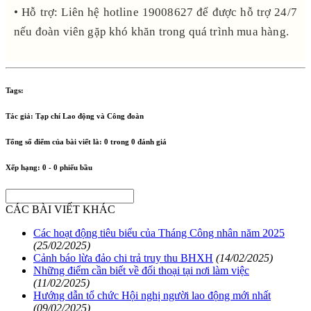
• Hỗ trợ: Liên hệ hotline 19008627 để được hỗ trợ 24/7
nếu đoàn viên gặp khó khăn trong quá trình mua hàng.
Tags:
Tác giả:
Tạp chí Lao động và Công đoàn
Tổng số điểm của bài viết là:
0
trong
0
đánh giá
Xếp hạng:
0
-
0
phiếu bầu
CÁC BÀI VIẾT KHÁC
Các hoạt động tiêu biểu của Tháng Công nhân năm 2025
(25/02/2025)
Cảnh báo lừa đảo chi trả truy thu BHXH
(14/02/2025)
Những điểm cần biết về đối thoại tại nơi làm việc
(11/02/2025)
Hướng dẫn tổ chức Hội nghị người lao động mới nhất
(09/02/2025)