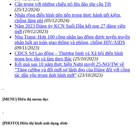
Cẩn trọng với những chiêu trò lừa đảo dịp cận Tết
(25/12/2024)
Nhân rộng điển hình tiên tiến trong thực hành tiết kiệm,
chống lãng phí
(05/12/2024)
Năm 2023 Đảng ủy KCN Suối Dầu kết nạp 27 đảng viên
mới
(19/12/2023)
Nha Trang: Hơn 100 công nhân lao động được tuyên truyền
pháp luật an toàn giao thông và phòng, chống HIV/AIDS
(09/11/2023)
CĐCS Sở Lao động – Thương binh và Xã hội điển hình
trong học tập và làm theo Bác
(25/10/2023)
Kết quả sau 10 năm thực hiện Nghị quyết 25-NQ/TW về
“Tăng cường và đổi mới sự lãnh đạo của Đảng đối với công
tác dân vận trong tình hình mới”
(23/10/2023)
[MENU] Hiển thị menu dọc
[PHOTO] Hiển thị hình ảnh dạng slide