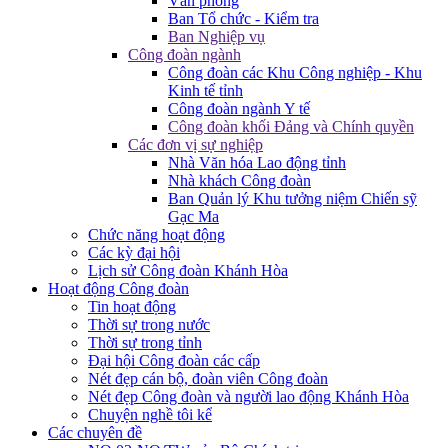
Văn phòng
Ban Tổ chức - Kiểm tra
Ban Nghiệp vụ
Công đoàn ngành
Công đoàn các Khu Công nghiệp - Khu
Kinh tế tỉnh
Công đoàn ngành Y tế
Công đoàn khối Đảng và Chính quyền
Các đơn vị sự nghiệp
Nhà Văn hóa Lao động tỉnh
Nhà khách Công đoàn
Ban Quản lý Khu tưởng niệm Chiến sỹ
Gạc Ma
Chức năng hoạt động
Các kỳ đại hội
Lịch sử Công đoàn Khánh Hòa
Hoạt động Công đoàn
Tin hoạt động
Thời sự trong nước
Thời sự trong tỉnh
Đại hội Công đoàn các cấp
Nét đẹp cán bộ, đoàn viên Công đoàn
Nét đẹp Công đoàn và người lao động Khánh Hòa
Chuyện nghề tôi kể
Các chuyên đề