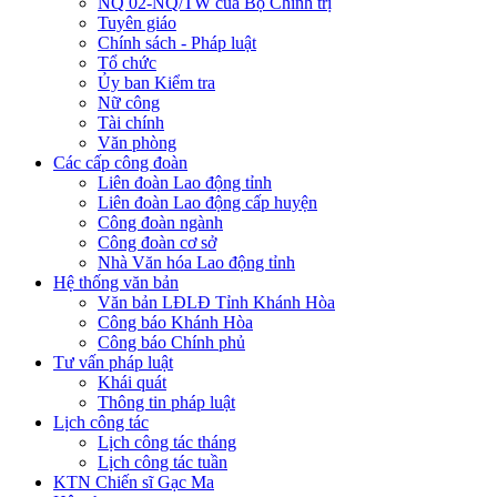
NQ 02-NQ/TW của Bộ Chính trị
Tuyên giáo
Chính sách - Pháp luật
Tổ chức
Ủy ban Kiểm tra
Nữ công
Tài chính
Văn phòng
Các cấp công đoàn
Liên đoàn Lao động tỉnh
Liên đoàn Lao động cấp huyện
Công đoàn ngành
Công đoàn cơ sở
Nhà Văn hóa Lao động tỉnh
Hệ thống văn bản
Văn bản LĐLĐ Tỉnh Khánh Hòa
Công báo Khánh Hòa
Công báo Chính phủ
Tư vấn pháp luật
Khái quát
Thông tin pháp luật
Lịch công tác
Lịch công tác tháng
Lịch công tác tuần
KTN Chiến sĩ Gạc Ma