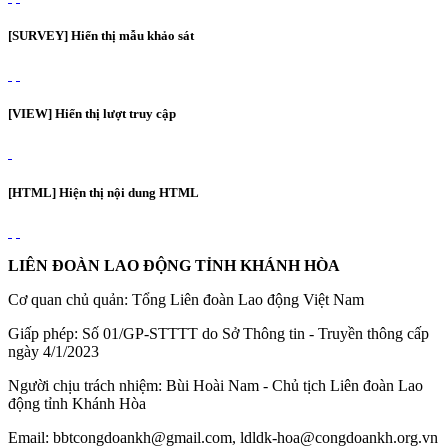
[SURVEY] Hiển thị mẫu khảo sát
[VIEW] Hiển thị lượt truy cập
[HTML] Hiện thị nội dung HTML
LIÊN ĐOÀN LAO ĐỘNG TỈNH KHÁNH HÒA
Cơ quan chủ quản: Tổng Liên đoàn Lao động Việt Nam
Giấp phép: Số 01/GP-STTTT do Sở Thông tin - Truyền thông cấp
ngày 4/1/2023
Người chịu trách nhiệm: Bùi Hoài Nam - Chủ tịch Liên đoàn Lao
động tỉnh Khánh Hòa
Email: bbtcongdoankh@gmail.com, ldldk-hoa@congdoankh.org.vn