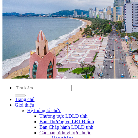
Trang chủ
Giới thiệu
Hệ thống tổ chức
Thường trực LĐLĐ tỉnh
Ban Thường vụ LĐLĐ tỉnh
Ban Chấp hành LĐLĐ tỉnh
Các ban, đơn vị trực thuộc