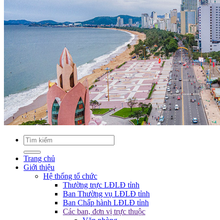
Trang chủ
Giới thiệu
Hệ thống tổ chức
Thường trực LĐLĐ tỉnh
Ban Thường vụ LĐLĐ tỉnh
Ban Chấp hành LĐLĐ tỉnh
Các ban, đơn vị trực thuộc