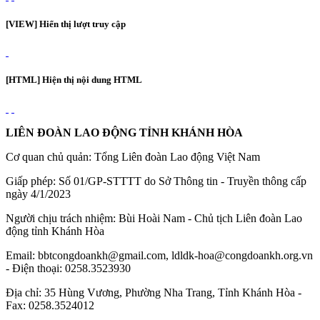
[VIEW] Hiển thị lượt truy cập
[HTML] Hiện thị nội dung HTML
LIÊN ĐOÀN LAO ĐỘNG TỈNH KHÁNH HÒA
Cơ quan chủ quản: Tổng Liên đoàn Lao động Việt Nam
Giấp phép: Số 01/GP-STTTT do Sở Thông tin - Truyền thông cấp
ngày 4/1/2023
Người chịu trách nhiệm: Bùi Hoài Nam - Chủ tịch Liên đoàn Lao
động tỉnh Khánh Hòa
Email: bbtcongdoankh@gmail.com, ldldk-hoa@congdoankh.org.vn
- Điện thoại: 0258.3523930
Địa chỉ: 35 Hùng Vương, Phường Nha Trang, Tỉnh Khánh Hòa -
Fax: 0258.3524012