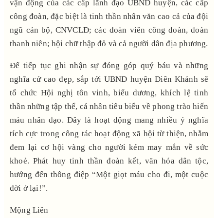
vận động của các cấp lãnh đạo UBND huyện, các cấp
công đoàn, đặc biệt là tinh thần nhân văn cao cả của đội
ngũ cán bộ, CNVCLĐ; các đoàn viên công đoàn, đoàn
thanh niên; hội chữ thập đỏ và cả người dân địa phương.
Để tiếp tục ghi nhận sự đóng góp quý báu và những
nghĩa cử cao đẹp, sắp tới UBND huyện Diên Khánh sẽ
tổ chức Hội nghị tôn vinh, biểu dương, khích lệ tinh
thần những tập thể, cá nhân tiêu biểu về phong trào hiến
máu nhân đạo. Đây là hoạt động mang nhiều ý nghĩa
tích cực trong công tác hoạt động xã hội từ thiện, nhằm
đem lại cơ hội vàng cho người kém may mắn về sức
khoẻ. Phát huy tinh thần đoàn kết, văn hóa dân tộc,
hướng đến thông điệp “Một giọt máu cho đi, một cuộc
đời ở lại!”.
Mộng Liên