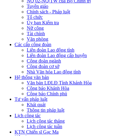
NQ 02-NQ/TW của Bộ Chính trị
Tuyên giáo
Chính sách - Pháp luật
Tổ chức
Ủy ban Kiểm tra
Nữ công
Tài chính
Văn phòng
Các cấp công đoàn
Liên đoàn Lao động tỉnh
Liên đoàn Lao động cấp huyện
Công đoàn ngành
Công đoàn cơ sở
Nhà Văn hóa Lao động tỉnh
Hệ thống văn bản
Văn bản LĐLĐ Tỉnh Khánh Hòa
Công báo Khánh Hòa
Công báo Chính phủ
Tư vấn pháp luật
Khái quát
Thông tin pháp luật
Lịch công tác
Lịch công tác tháng
Lịch công tác tuần
KTN Chiến sĩ Gạc Ma