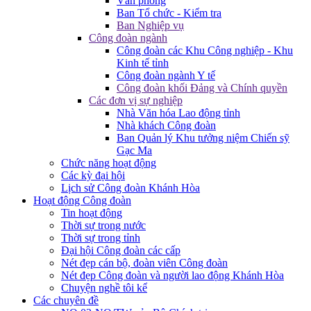
Văn phòng
Ban Tổ chức - Kiểm tra
Ban Nghiệp vụ
Công đoàn ngành
Công đoàn các Khu Công nghiệp - Khu
Kinh tế tỉnh
Công đoàn ngành Y tế
Công đoàn khối Đảng và Chính quyền
Các đơn vị sự nghiệp
Nhà Văn hóa Lao động tỉnh
Nhà khách Công đoàn
Ban Quản lý Khu tưởng niệm Chiến sỹ
Gạc Ma
Chức năng hoạt động
Các kỳ đại hội
Lịch sử Công đoàn Khánh Hòa
Hoạt động Công đoàn
Tin hoạt động
Thời sự trong nước
Thời sự trong tỉnh
Đại hội Công đoàn các cấp
Nét đẹp cán bộ, đoàn viên Công đoàn
Nét đẹp Công đoàn và người lao động Khánh Hòa
Chuyện nghề tôi kể
Các chuyên đề