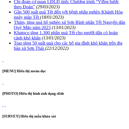
Chi đoàn cơ quan LĐLĐ tỉnh: Chương trình “Vững bước
theo Đoàn”
(29/03/2023)
Gần 500 suất quà Tết đến với bệnh nhân nghèo Khánh Hòa
ngày giáp Tết
(18/01/2023)
Thăm, tặng quà hộ nghèo xã Sơn Bình nhân Tết Nguyên đán
Quý Mão năm 2023
(13/01/2023)
Khatoco tặng 1.300 phần quà Tết cho người dân có hoàn
cảnh khó khăn
(13/01/2023)
Trao tặng 50 suất quà cho các hộ gia đình khó khăn trên địa
bàn xã Sơn Thái
(22/12/2022)
[MENU] Hiển thị menu dọc
[PHOTO] Hiển thị hình ảnh dạng slide
[SURVEY] Hiển thị mẫu khảo sát