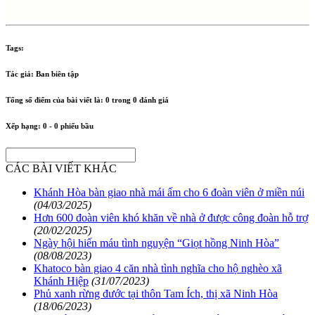
Tags:
Tác giả:
Ban biên tập
Tổng số điểm của bài viết là:
0
trong
0
đánh giá
Xếp hạng:
0
-
0
phiếu bầu
CÁC BÀI VIẾT KHÁC
Khánh Hòa bàn giao nhà mái ấm cho 6 đoàn viên ở miền núi
(04/03/2025)
Hơn 600 đoàn viên khó khăn về nhà ở được công đoàn hỗ trợ
(20/02/2025)
Ngày hội hiến máu tình nguyện “Giọt hồng Ninh Hòa”
(08/08/2023)
Khatoco bàn giao 4 căn nhà tình nghĩa cho hộ nghèo xã
Khánh Hiệp
(31/07/2023)
Phủ xanh rừng đước tại thôn Tam Ích, thị xã Ninh Hòa
(18/06/2023)