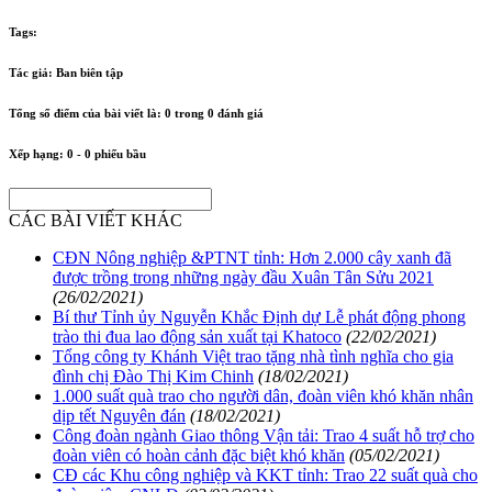
Tags:
Tác giả:
Ban biên tập
Tổng số điểm của bài viết là:
0
trong
0
đánh giá
Xếp hạng:
0
-
0
phiếu bầu
CÁC BÀI VIẾT KHÁC
CĐN Nông nghiệp &PTNT tỉnh: Hơn 2.000 cây xanh đã
được trồng trong những ngày đầu Xuân Tân Sửu 2021
(26/02/2021)
Bí thư Tỉnh ủy Nguyễn Khắc Định dự Lễ phát động phong
trào thi đua lao động sản xuất tại Khatoco
(22/02/2021)
Tổng công ty Khánh Việt trao tặng nhà tình nghĩa cho gia
đình chị Đào Thị Kim Chinh
(18/02/2021)
1.000 suất quà trao cho người dân, đoàn viên khó khăn nhân
dịp tết Nguyên đán
(18/02/2021)
Công đoàn ngành Giao thông Vận tải: Trao 4 suất hỗ trợ cho
đoàn viên có hoàn cảnh đặc biệt khó khăn
(05/02/2021)
CĐ các Khu công nghiệp và KKT tỉnh: Trao 22 suất quà cho