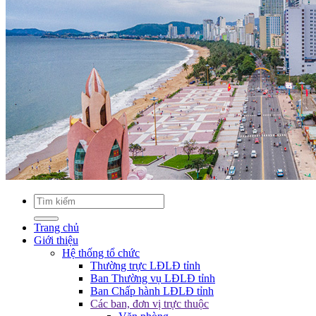
Trang chủ
Giới thiệu
Hệ thống tổ chức
Thường trực LĐLĐ tỉnh
Ban Thường vụ LĐLĐ tỉnh
Ban Chấp hành LĐLĐ tỉnh
Các ban, đơn vị trực thuộc