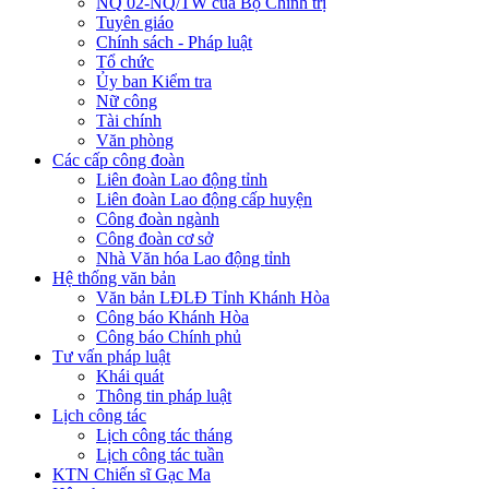
NQ 02-NQ/TW của Bộ Chính trị
Tuyên giáo
Chính sách - Pháp luật
Tổ chức
Ủy ban Kiểm tra
Nữ công
Tài chính
Văn phòng
Các cấp công đoàn
Liên đoàn Lao động tỉnh
Liên đoàn Lao động cấp huyện
Công đoàn ngành
Công đoàn cơ sở
Nhà Văn hóa Lao động tỉnh
Hệ thống văn bản
Văn bản LĐLĐ Tỉnh Khánh Hòa
Công báo Khánh Hòa
Công báo Chính phủ
Tư vấn pháp luật
Khái quát
Thông tin pháp luật
Lịch công tác
Lịch công tác tháng
Lịch công tác tuần
KTN Chiến sĩ Gạc Ma