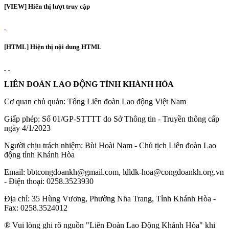
[VIEW] Hiển thị lượt truy cập
[HTML] Hiện thị nội dung HTML
LIÊN ĐOÀN LAO ĐỘNG TỈNH KHÁNH HÒA
Cơ quan chủ quản: Tổng Liên đoàn Lao động Việt Nam
Giấp phép: Số 01/GP-STTTT do Sở Thông tin - Truyền thông cấp
ngày 4/1/2023
Người chịu trách nhiệm: Bùi Hoài Nam - Chủ tịch Liên đoàn Lao
động tỉnh Khánh Hòa
Email: bbtcongdoankh@gmail.com, ldldk-hoa@congdoankh.org.vn
- Điện thoại: 0258.3523930
Địa chỉ: 35 Hùng Vương, Phường Nha Trang, Tỉnh Khánh Hòa -
Fax: 0258.3524012
® Vui lòng ghi rõ nguồn "Liên Đoàn Lao Động Khánh Hòa" khi