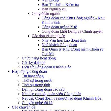
Văn phòng
Ban Tổ chức - Kiểm tra
Ban Nghiệp vụ
Công đoàn ngành
Công đoàn các Khu Công nghiệp - Khu
Kinh tế tỉnh
Công đoàn ngành Y tế
Công đoàn khối Đảng và Chính quyền
Các đơn vị sự nghiệp
Nhà Văn hóa Lao động tỉnh
Nhà khách Công đoàn
Ban Quản lý Khu tưởng niệm Chiến sỹ
Gạc Ma
Chức năng hoạt động
Các kỳ đại hội
Lịch sử Công đoàn Khánh Hòa
Hoạt động Công đoàn
Tin hoạt động
Thời sự trong nước
Thời sự trong tỉnh
Đại hội Công đoàn các cấp
Nét đẹp cán bộ, đoàn viên Công đoàn
Nét đẹp Công đoàn và người lao động Khánh Hòa
Chuyện nghề tôi kể
Các chuyên đề