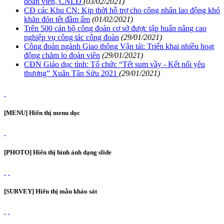
đoàn viên, CNLĐ
(03/02/2021)
CĐ các Khu CN: Kịp thời hỗ trợ cho công nhân lao động khó
khăn đón tết đầm ấm
(01/02/2021)
Trên 500 cán bộ công đoàn cơ sở được tập huấn nâng cao
nghiệp vụ công tác công đoàn
(29/01/2021)
Công đoàn ngành Giao thông Vận tải: Triển khai nhiều hoạt
động chăm lo đoàn viên
(29/01/2021)
CĐN Giáo dục tỉnh: Tổ chức “Tết sum vầy - Kết nối yêu
thương” Xuân Tân Sửu 2021
(29/01/2021)
[MENU] Hiển thị menu dọc
[PHOTO] Hiển thị hình ảnh dạng slide
[SURVEY] Hiển thị mẫu khảo sát