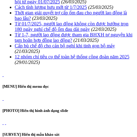
hội từ ngày 01/07/2025
(26/03/2025)
Cách tính lương hưu mới từ 1/7/2025
(25/03/2025)
Thời gian giải quyết trợ cấp ốm đau cho người lao động là
bao lâu?
(23/03/2025)
Từ 01/7/2025, người lao động không còn được hưởng trọn
180 ngày nghỉ chế độ ốm đau dài ngày
(22/03/2025)
Từ 1-7, người lao động được tham gia BHXH tự nguyện khi
tạm hoãn hợp đồng lao động?
(21/03/2025)
Cấp bù chế độ cho cán bộ nghỉ khi tinh gọn bộ máy
(21/03/2025)
12 nhóm chỉ tiêu cụ thể toàn hệ thống công đoàn năm 2025
(29/01/2025)
[MENU] Hiển thị menu dọc
[PHOTO] Hiển thị hình ảnh dạng slide
[SURVEY] Hiển thị mẫu khảo sát