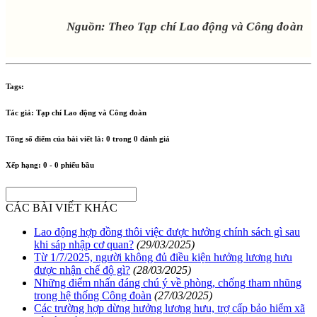
Nguồn: Theo Tạp chí Lao động và Công đoàn
Tags:
Tác giả:
Tạp chí Lao động và Công đoàn
Tổng số điểm của bài viết là:
0
trong
0
đánh giá
Xếp hạng:
0
-
0
phiếu bầu
CÁC BÀI VIẾT KHÁC
Lao động hợp đồng thôi việc được hưởng chính sách gì sau
khi sáp nhập cơ quan?
(29/03/2025)
Từ 1/7/2025, người không đủ điều kiện hưởng lương hưu
được nhận chế độ gì?
(28/03/2025)
Những điểm nhấn đáng chú ý về phòng, chống tham nhũng
trong hệ thống Công đoàn
(27/03/2025)
Các trường hợp dừng hưởng lương hưu, trợ cấp bảo hiểm xã