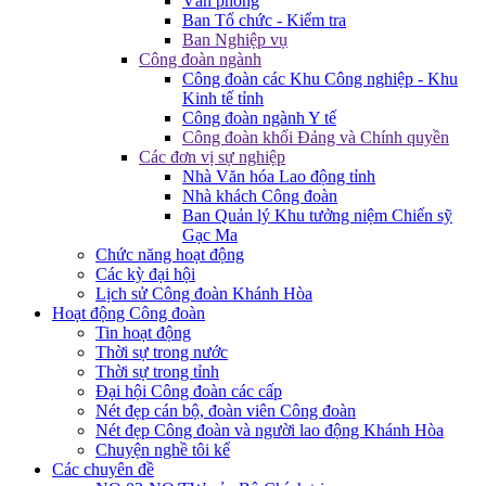
Văn phòng
Ban Tổ chức - Kiểm tra
Ban Nghiệp vụ
Công đoàn ngành
Công đoàn các Khu Công nghiệp - Khu
Kinh tế tỉnh
Công đoàn ngành Y tế
Công đoàn khối Đảng và Chính quyền
Các đơn vị sự nghiệp
Nhà Văn hóa Lao động tỉnh
Nhà khách Công đoàn
Ban Quản lý Khu tưởng niệm Chiến sỹ
Gạc Ma
Chức năng hoạt động
Các kỳ đại hội
Lịch sử Công đoàn Khánh Hòa
Hoạt động Công đoàn
Tin hoạt động
Thời sự trong nước
Thời sự trong tỉnh
Đại hội Công đoàn các cấp
Nét đẹp cán bộ, đoàn viên Công đoàn
Nét đẹp Công đoàn và người lao động Khánh Hòa
Chuyện nghề tôi kể
Các chuyên đề