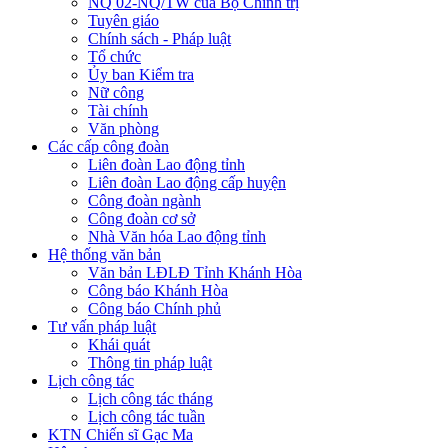
NQ 02-NQ/TW của Bộ Chính trị
Tuyên giáo
Chính sách - Pháp luật
Tổ chức
Ủy ban Kiểm tra
Nữ công
Tài chính
Văn phòng
Các cấp công đoàn
Liên đoàn Lao động tỉnh
Liên đoàn Lao động cấp huyện
Công đoàn ngành
Công đoàn cơ sở
Nhà Văn hóa Lao động tỉnh
Hệ thống văn bản
Văn bản LĐLĐ Tỉnh Khánh Hòa
Công báo Khánh Hòa
Công báo Chính phủ
Tư vấn pháp luật
Khái quát
Thông tin pháp luật
Lịch công tác
Lịch công tác tháng
Lịch công tác tuần
KTN Chiến sĩ Gạc Ma