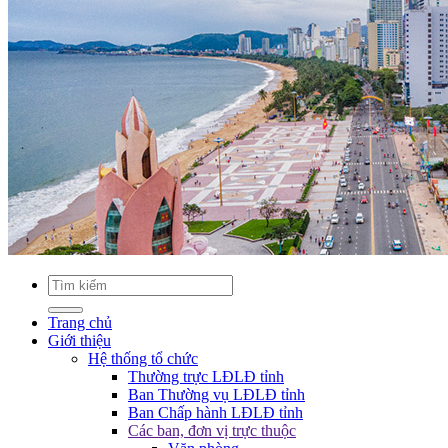
Trang chủ
Giới thiệu
Hệ thống tổ chức
Thường trực LĐLĐ tỉnh
Ban Thường vụ LĐLĐ tỉnh
Ban Chấp hành LĐLĐ tỉnh
Các ban, đơn vị trực thuộc