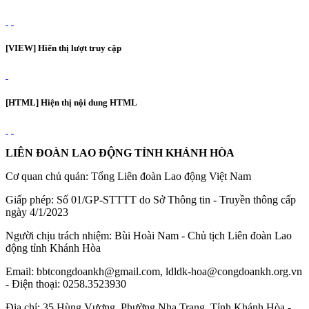
[VIEW] Hiển thị lượt truy cập
[HTML] Hiện thị nội dung HTML
LIÊN ĐOÀN LAO ĐỘNG TỈNH KHÁNH HÒA
Cơ quan chủ quản: Tổng Liên đoàn Lao động Việt Nam
Giấp phép: Số 01/GP-STTTT do Sở Thông tin - Truyền thông cấp
ngày 4/1/2023
Người chịu trách nhiệm: Bùi Hoài Nam - Chủ tịch Liên đoàn Lao
động tỉnh Khánh Hòa
Email: bbtcongdoankh@gmail.com, ldldk-hoa@congdoankh.org.vn
- Điện thoại: 0258.3523930
Địa chỉ: 35 Hùng Vương, Phường Nha Trang, Tỉnh Khánh Hòa -