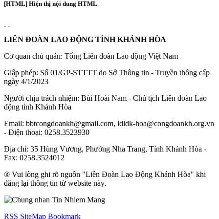
[HTML] Hiện thị nội dung HTML
LIÊN ĐOÀN LAO ĐỘNG TỈNH KHÁNH HÒA
Cơ quan chủ quản: Tổng Liên đoàn Lao động Việt Nam
Giấp phép: Số 01/GP-STTTT do Sở Thông tin - Truyền thông cấp
ngày 4/1/2023
Người chịu trách nhiệm: Bùi Hoài Nam - Chủ tịch Liên đoàn Lao
động tỉnh Khánh Hòa
Email: bbtcongdoankh@gmail.com, ldldk-hoa@congdoankh.org.vn
- Điện thoại: 0258.3523930
Địa chỉ: 35 Hùng Vương, Phường Nha Trang, Tỉnh Khánh Hòa -
Fax: 0258.3524012
® Vui lòng ghi rõ nguồn "Liên Đoàn Lao Động Khánh Hòa" khi
đăng lại thông tin từ website này.
RSS
SiteMap
Bookmark