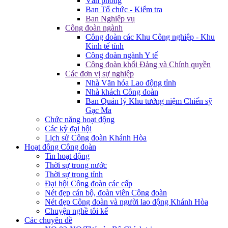
Văn phòng
Ban Tổ chức - Kiểm tra
Ban Nghiệp vụ
Công đoàn ngành
Công đoàn các Khu Công nghiệp - Khu
Kinh tế tỉnh
Công đoàn ngành Y tế
Công đoàn khối Đảng và Chính quyền
Các đơn vị sự nghiệp
Nhà Văn hóa Lao động tỉnh
Nhà khách Công đoàn
Ban Quản lý Khu tưởng niệm Chiến sỹ
Gạc Ma
Chức năng hoạt động
Các kỳ đại hội
Lịch sử Công đoàn Khánh Hòa
Hoạt động Công đoàn
Tin hoạt động
Thời sự trong nước
Thời sự trong tỉnh
Đại hội Công đoàn các cấp
Nét đẹp cán bộ, đoàn viên Công đoàn
Nét đẹp Công đoàn và người lao động Khánh Hòa
Chuyện nghề tôi kể
Các chuyên đề