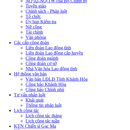
NQ 02-NQ/TW của Bộ Chính trị
Tuyên giáo
Chính sách - Pháp luật
Tổ chức
Ủy ban Kiểm tra
Nữ công
Tài chính
Văn phòng
Các cấp công đoàn
Liên đoàn Lao động tỉnh
Liên đoàn Lao động cấp huyện
Công đoàn ngành
Công đoàn cơ sở
Nhà Văn hóa Lao động tỉnh
Hệ thống văn bản
Văn bản LĐLĐ Tỉnh Khánh Hòa
Công báo Khánh Hòa
Công báo Chính phủ
Tư vấn pháp luật
Khái quát
Thông tin pháp luật
Lịch công tác
Lịch công tác tháng
Lịch công tác tuần
KTN Chiến sĩ Gạc Ma