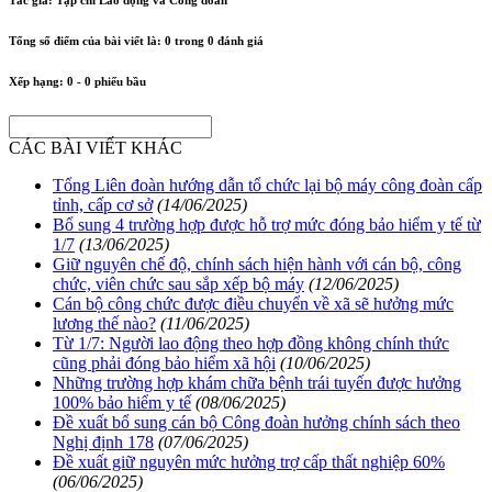
Tổng số điểm của bài viết là:
0
trong
0
đánh giá
Xếp hạng:
0
-
0
phiếu bầu
CÁC BÀI VIẾT KHÁC
Tổng Liên đoàn hướng dẫn tổ chức lại bộ máy công đoàn cấp
tỉnh, cấp cơ sở
(14/06/2025)
Bổ sung 4 trường hợp được hỗ trợ mức đóng bảo hiểm y tế từ
1/7
(13/06/2025)
Giữ nguyên chế độ, chính sách hiện hành với cán bộ, công
chức, viên chức sau sắp xếp bộ máy
(12/06/2025)
Cán bộ công chức được điều chuyển về xã sẽ hưởng mức
lương thế nào?
(11/06/2025)
Từ 1/7: Người lao động theo hợp đồng không chính thức
cũng phải đóng bảo hiểm xã hội
(10/06/2025)
Những trường hợp khám chữa bệnh trái tuyến được hưởng
100% bảo hiểm y tế
(08/06/2025)
Đề xuất bổ sung cán bộ Công đoàn hưởng chính sách theo
Nghị định 178
(07/06/2025)
Đề xuất giữ nguyên mức hưởng trợ cấp thất nghiệp 60%
(06/06/2025)