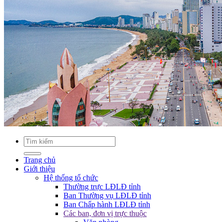
Trang chủ
Giới thiệu
Hệ thống tổ chức
Thường trực LĐLĐ tỉnh
Ban Thường vụ LĐLĐ tỉnh
Ban Chấp hành LĐLĐ tỉnh
Các ban, đơn vị trực thuộc