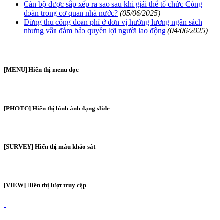
Cán bộ được sắp xếp ra sao sau khi giải thể tổ chức Công
đoàn trong cơ quan nhà nước?
(05/06/2025)
Dừng thu công đoàn phí ở đơn vị hưởng lương ngân sách
nhưng vẫn đảm bảo quyền lợi người lao động
(04/06/2025)
[MENU] Hiển thị menu dọc
[PHOTO] Hiển thị hình ảnh dạng slide
[SURVEY] Hiển thị mẫu khảo sát
[VIEW] Hiển thị lượt truy cập